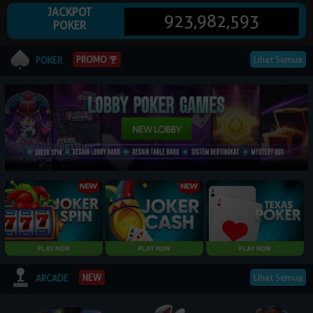
JACKPOT
923,982,593
POKER
© 2026 NagaPoker. All Rights Reserved | 18+
PROMO
Lihat Semua
POKER
Lihat Semua
NEW
ARCADE