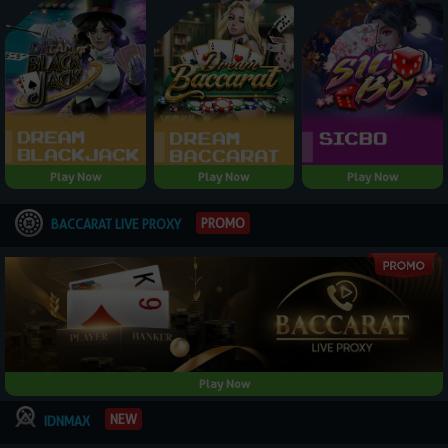
Play Now
Play Now
Play Now
PROMO
BACCARAT LIVE PROXY
Play Now
NEW
IDNMAX