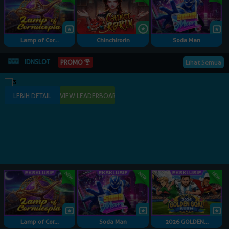
Lamp of Cor...
Chinchirorin
Soda Man
IDNSLOT
PROMO
Lihat Semua
Lamp of Cor...
Soda Man
2026 GOLDEN...