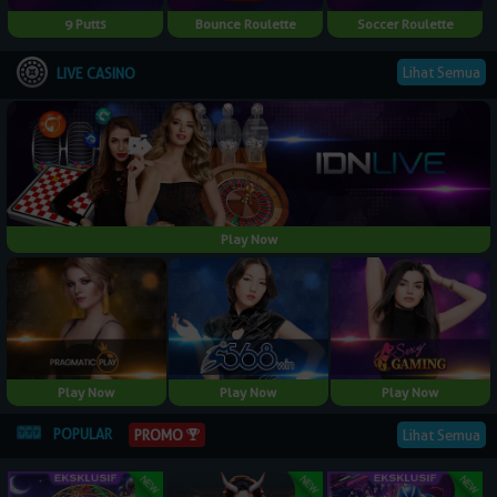
9 Putts
Bounce Roulette
Soccer Roulette
Lihat Semua
LIVE CASINO
Play Now
Play Now
Play Now
Play Now
POPULAR
PROMO
Lihat Semua