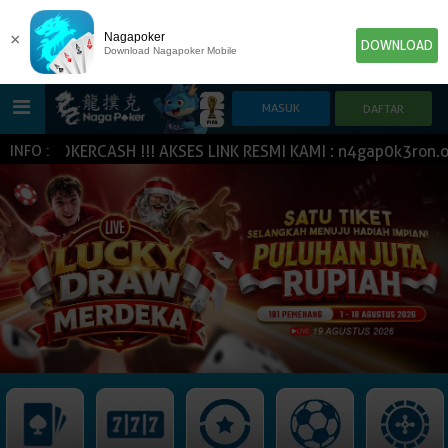
×
Nagapoker
DOWNLOAD
Download Nagapoker Mobile
U JOKERCASH !!! AKSES LINK RESMI KAMI : n4gap0k3ron.org
INFO :
HOME
POKER
SLOT GAME
IDN E-LOTTERY
NEW
NEW
SPORTBOOK
LIVE CASINO
IDNLIVE
NEW
TOGEL
ESPORTS
ARCADE
NEW
NEW
NEW
IDNTRADE
TEMBAK IKAN
IDNRAFFLE