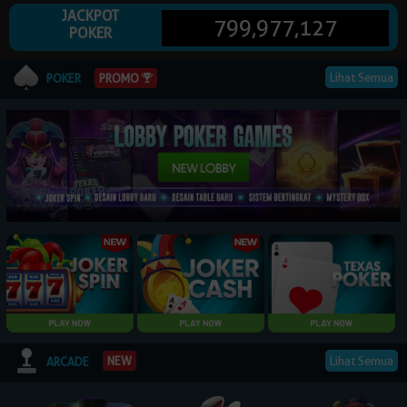
JACKPOT
799,977,127
POKER
© 2026 NagaPoker. All Rights Reserved | 18+
Lihat Semua
PROMO
POKER
Lihat Semua
NEW
ARCADE