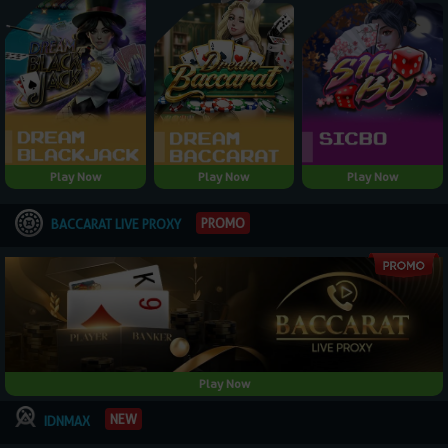
Play Now
Play Now
Play Now
PROMO
BACCARAT LIVE PROXY
Play Now
NEW
IDNMAX