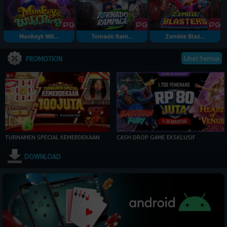
Monkeys Wil...
Tornado Ram...
Zombie Blas...
Lihat Semua
PROMOTION
TURNAMEN SPECIAL KEMERDEKAAN
CASH DROP GAME EKSKLUSIF
DOWNLOAD