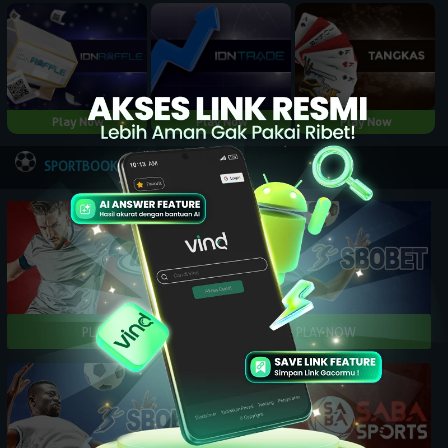
Play Now
Play Now
Play Now
NEW
SPORTBOOK